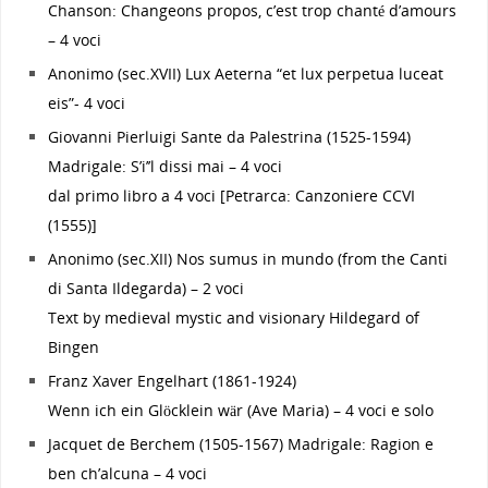
Chanson: Changeons propos, c’est trop chanté d’amours
– 4 voci
Anonimo (sec.XVII) Lux Aeterna “et lux perpetua luceat
eis”- 4 voci
Giovanni Pierluigi Sante da Palestrina (1525-1594)
Madrigale: S’i’’l dissi mai – 4 voci
dal primo libro a 4 voci [Petrarca: Canzoniere CCVI
(1555)]
Anonimo (sec.XII) Nos sumus in mundo (from the Canti
di Santa Ildegarda) – 2 voci
Text by medieval mystic and visionary Hildegard of
Bingen
Franz Xaver Engelhart (1861-1924)
Wenn ich ein Glöcklein wär (Ave Maria) – 4 voci e solo
Jacquet de Berchem (1505-1567) Madrigale: Ragion e
ben ch’alcuna – 4 voci