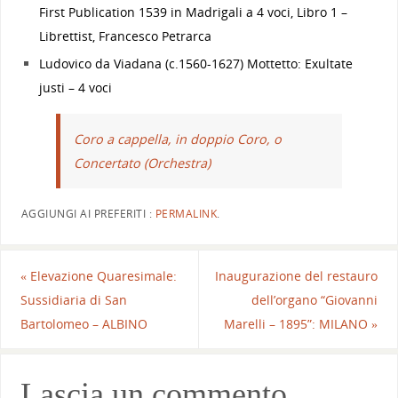
First Publication 1539 in Madrigali a 4 voci, Libro 1 –
Librettist, Francesco Petrarca
Ludovico da Viadana (c.1560-1627) Mottetto: Exultate
justi – 4 voci
Coro a cappella, in doppio Coro, o
Concertato (Orchestra)
AGGIUNGI AI PREFERITI :
PERMALINK
.
«
Elevazione Quaresimale:
Inaugurazione del restauro
Sussidiaria di San
dell’organo “Giovanni
Bartolomeo – ALBINO
Marelli – 1895”: MILANO
»
Lascia un commento