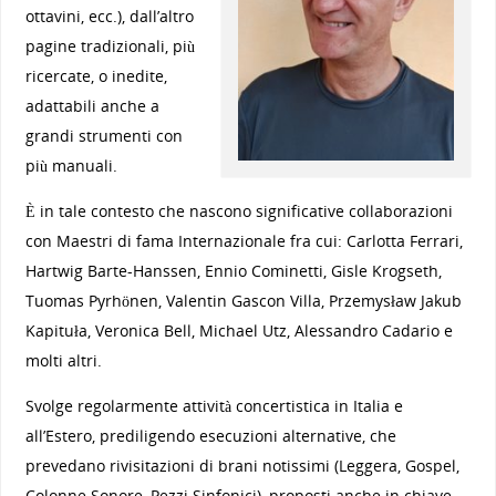
ottavini, ecc.), dall’altro
pagine tradizionali, più
ricercate, o inedite,
adattabili anche a
grandi strumenti con
più manuali.
È in tale contesto che nascono significative collaborazioni
con Maestri di fama Internazionale fra cui: Carlotta Ferrari,
Hartwig Barte-Hanssen, Ennio Cominetti, Gisle Krogseth,
Tuomas Pyrhönen, Valentin Gascon Villa, Przemysław Jakub
Kapituła, Veronica Bell, Michael Utz, Alessandro Cadario e
molti altri.
Svolge regolarmente attività concertistica in Italia e
all’Estero, prediligendo esecuzioni alternative, che
prevedano rivisitazioni di brani notissimi (Leggera, Gospel,
Colonne Sonore, Pezzi Sinfonici), proposti anche in chiave