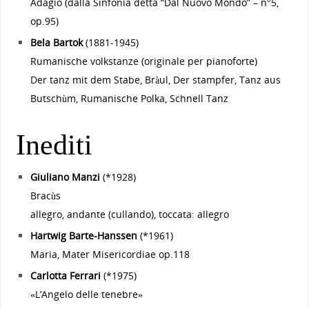
Adagio (dalla Sinfonia detta “Dal Nuovo Mondo” – n°5,
op.95)
Bela Bartok
(1881-1945)
Rumanische volkstanze (originale per pianoforte)
Der tanz mit dem Stabe, Bràul, Der stampfer, Tanz aus
Butschùm, Rumanische Polka, Schnell Tanz
Inediti
Giuliano Manzi
(*1928)
Bracùs
allegro, andante (cullando), toccata: allegro
Hartwig Barte-Hanssen
(*1961)
Maria, Mater Misericordiae op.118
Carlotta Ferrari
(*1975)
«L’Angelo delle tenebre»