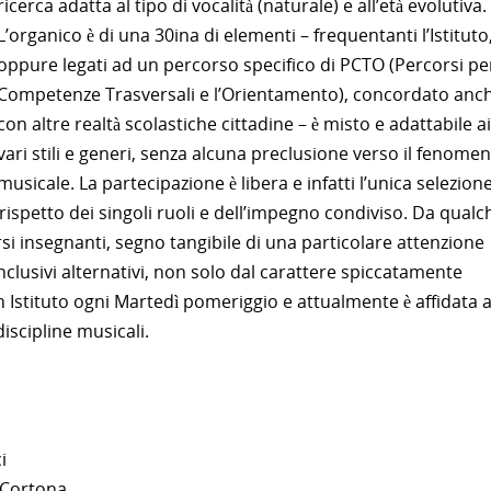
ricerca adatta al tipo di vocalità (naturale) e all’età evolutiva.
L’organico è di una 30ina di elementi – frequentanti l’Istituto
oppure legati ad un percorso specifico di PCTO (Percorsi per
Competenze Trasversali e l’Orientamento), concordato anc
con altre realtà scolastiche cittadine – è misto e adattabile ai
vari stili e generi, senza alcuna preclusione verso il fenome
musicale. La partecipazione è libera e infatti l’unica selezione
 rispetto dei singoli ruoli e dell’impegno condiviso. Da qualc
i insegnanti, segno tangibile di una particolare attenzione
inclusivi alternativi, non solo dal carattere spiccatamente
in Istituto ogni Martedì pomeriggio e attualmente è affidata a
iscipline musicali.
i
 Cortona