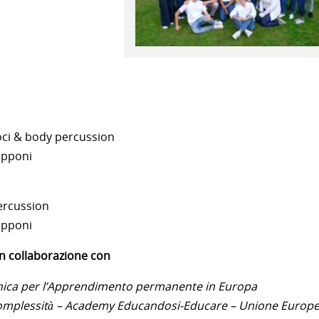
voci & body percussion
upponi
percussion
upponi
in collaborazione con
onica per l’Apprendimento permanente in Europa
Complessità – Academy Educandosi-Educare – Unione Europ