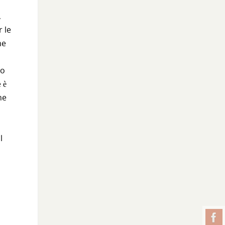
,
 le
he
no
 è
he
l