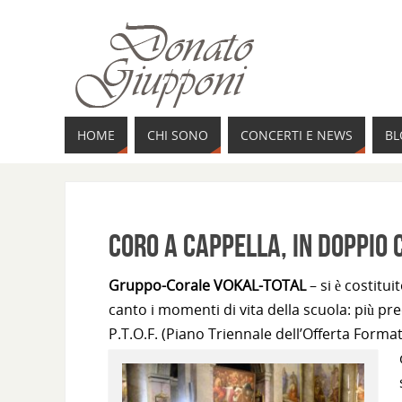
HOME
CHI SONO
CONCERTI E NEWS
BL
Coro a cappella, in doppio
Gruppo-Corale VOKAL-TOTAL
– si è costitu
canto i momenti di vita della scuola: più pr
P.T.O.F. (Piano Triennale dell’Offerta Forma