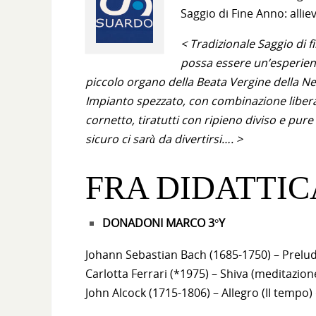
Saggio di Fine Anno: alli
< Tradizionale Saggio di f
possa essere un’esperienza
piccolo organo della Beata Vergine della Nev
Impianto spezzato, con combinazione libera 
cornetto, tiratutti con ripieno diviso e pur
sicuro ci sarà da divertirsi…. >
FRA DIDATTIC
DONADONI MARCO 3°Y
Johann Sebastian Bach (1685-1750) – Preludi
Carlotta Ferrari (*1975) – Shiva (meditazio
John Alcock (1715-1806) – Allegro (II tempo)