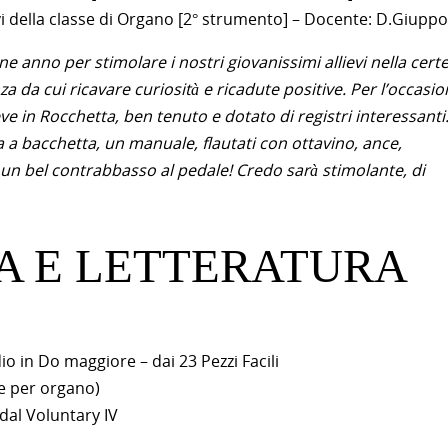
evi della classe di Organo [2° strumento] – Docente: D.Giuppo
ine anno per stimolare i nostri giovanissimi allievi nella cert
 da cui ricavare curiosità e ricadute positive. Per l’occasion
e in Rocchetta, ben tenuto e dotato di registri interessanti
a bacchetta, un manuale, flautati con ottavino, ance,
e un bel contrabbasso al pedale! Credo sarà stimolante, di
A E LETTERATURA
o in Do maggiore – dai 23 Pezzi Facili
ne per organo)
 dal Voluntary IV