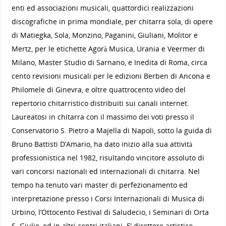
enti ed associazioni musicali, quattordici realizzazioni
discografiche in prima mondiale, per chitarra sola, di opere
di Matiegka, Sola, Monzino, Paganini, Giuliani, Molitor e
Mertz, per le etichette Agorà Musica, Urania e Veermer di
Milano, Master Studio di Sarnano, e Inedita di Roma, circa
cento revisioni musicali per le edizioni Berben di Ancona e
Philomele di Ginevra, e oltre quattrocento video del
repertorio chitarristico distribuiti sui canali internet.
Laureatosi in chitarra con il massimo dei voti presso il
Conservatorio S. Pietro a Majella di Napoli, sotto la guida di
Bruno Battisti D’Amario, ha dato inizio alla sua attività
professionistica nel 1982, risultando vincitore assoluto di
vari concorsi nazionali ed internazionali di chitarra. Nel
tempo ha tenuto vari master di perfezionamento ed
interpretazione presso i Corsi Internazionali di Musica di
Urbino, l’Ottocento Festival di Saludecio, i Seminari di Orta
S. Giulio, ed in altri centri italiani. E’ direttore artistico