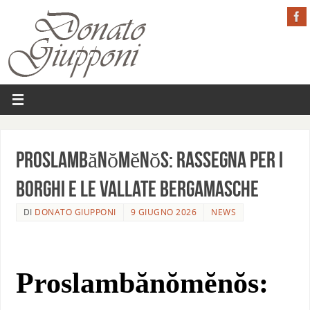
Proslambănŏmĕnŏs: Rassegna per i
Borghi e le Vallate Bergamasche
DI
DONATO GIUPPONI
9 GIUGNO 2026
NEWS
Proslambănŏmĕnŏs: