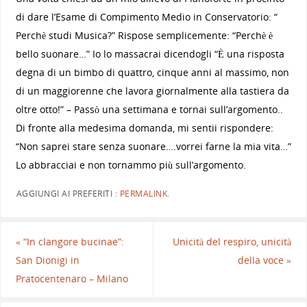
di dare l’Esame di Compimento Medio in Conservatorio: “
Perchè studi Musica?” Rispose semplicemente: “Perchè è
bello suonare…” Io lo massacrai dicendogli “È una risposta
degna di un bimbo di quattro, cinque anni al massimo, non
di un maggiorenne che lavora giornalmente alla tastiera da
oltre otto!” – Passò una settimana e tornai sull’argomento..
Di fronte alla medesima domanda, mi sentii rispondere:
“Non saprei stare senza suonare….vorrei farne la mia vita…”
Lo abbracciai e non tornammo più sull’argomento.
AGGIUNGI AI PREFERITI :
PERMALINK
.
«
“In clangore bucinae”:
Unicità del respiro, unicità
San Dionigi in
della voce
»
Pratocentenaro – Milano