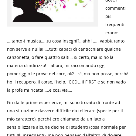
commenti
più
frequenti
erano:
….tanto è musica…..tu cosa insegni?…ahh! ….. vabbè, tanto
non serve a nulla! ….tutti capaci di canticchiare qualche
canzonetta, o fare quattro salti… sì certo, ma io ho la
materia d’indirizzo! …allora, mi raccomando oggi
pomeriggio le prove del coro, ok?….sì, ma non posso, perchè
ho il recupero, il corso, l’help, l’ECDL, il FIRST e se non vado
la profe mi ricatta ….e così via….
Fin dalle prime esperienze, mi sono trovato di fronte ad
una situazione davvero difficile da tollerare (specie per il
mio carattere), perchè ero chiamato da un lato a
sensibilizzare alcune decine di studenti (cosa normale per
tutti gli insegnanti), ma non pensavo dall’altro, di dovere