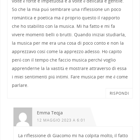
volte é forte e impetuosa e a volte é delicata e gentile.
So che la mia puó sembrare una riflessione un poco
romántica e poetica ma é proprio questo il rapporto
che ho stabilito con la musica. Mi ha fatto e mi fa
vivere momenti belli o brutti. Quando iniziai studiarla,
la musica per me era una cosa di poco conto e non la
apprezzavo cosí come la apprezzo adesso. Ho capito
peró con il tempo che faccio musica perché voglio
apprenderne la la vastità e mostrare attraverso di essa
i miei sentimenti piú intimi. Fare musica per me é come
parlare.
RISPONDI
Emma Teqja
12 MAGGIO 2023 A 6:01
La riflessione di Giacomo mi ha colpita molto, il fatto