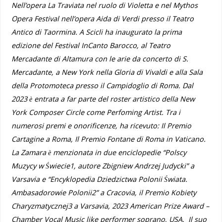
Nell’opera La Traviata nel ruolo di Violetta e nel Mythos
Opera Festival nell’opera Aida di Verdi presso il Teatro
Antico di Taormina. A Scicli ha inaugurato la prima
edizione del Festival InCanto Barocco, al Teatro
Mercadante di Altamura con le arie da concerto di S.
Mercadante, a New York nella Gloria di Vivaldi e alla Sala
della Protomoteca presso il Campidoglio di Roma. Dal
2023 è entrata a far parte del roster artistico della New
York Composer Circle come Perfoming Artist.
Tra i
numerosi premi e onorificenze, ha ricevuto: Il Premio
Cartagine a Roma, Il Premio Fontane di Roma in Vaticano.
La Zamara è menzionata in due enciclopedie “Polscy
Muzycy w Świecie1, autore Zbigniew Andrzej Judycki” a
Varsavia e “Encyklopedia Dziedzictwa Polonii Świata.
Ambasadorowie Polonii2” a Cracovia, il Premio Kobiety
Charyzmatycznej3 a Varsavia,
2023 American Prize Award –
Chamber Vocal Music like performer soprano, USA.
Il suo