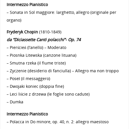
Intermezzo Pianistico
– Sonata in Sol maggiore: larghetto, allegro (originale per
organo)
Fryderyk Chopin
(1810-1849)
da “Diciassette Canti polacchi”- Op. 74
– Pierścień (l’anello) – Moderato
– Piosnka Litewska (canzone lituana)
– Smutna rzeka (il fiume triste)
– Zyczenie (desiderio di fanciulla) – Allegro ma non troppo
– Poseł (il messaggero)
– Dwojaki koniec (doppia fine)
– Leci liście z drzewa (le foglie sono cadute)
– Dumka
Intermezzo Pianistico
– Polacca in Do minore, op. 40, n. 2: allegro maestoso