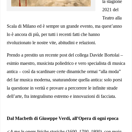
la stagione
2021 del
Teatro alla
Scala di Milano
ed è
sempre
un grande event
o,
ma quest’anno
lo è ancora di più,
per tutt
i i recenti
fatti
che hanno
rivoluzionato le nostre
vite, abitudini
e
relazioni.
P
rendo a prestito un recente post del collega
Davide Bortolai –
esimio maestro, musicista poliedrico e vero specialista di musica
antica – così da
scardinare
certe dinamiche ormai “alla moda”
del far musica moderna, snaturandone quella antica:
s
olo porsi
la questione
in verità
e provare a percorrere le infinite strade
dell’arte, fra integralismo estremo e innovazioni di facciata.
Dal Macbeth di Giuseppe Verdi, all’Opera di ogni epoca
<A me le opere liriche storiche (1600, 1700, 1800), con regia