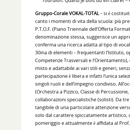
Tourdion: Quand je bois du vin clairet – 
Gruppo-Corale VOKAL-TOTAL
– si è costitu
canto i momenti di vita della scuola: più pr
P.T.O.F. (Piano Triennale dell’Offerta Forma
denominazione stessa, suggerisce un approc
conferma una ricerca adatta al tipo di vocali
30ina di elementi – frequentanti l’Istituto,
Competenze Trasversali e l’Orientamento), c
misto e adattabile ai vari stili e generi, s
partecipazione è libera e infatti l’unica sele
singoli ruoli e dell’impegno condiviso. All’
(Orchestra a Pizzico, Classe di Percussione, 
collaborazioni specialistiche (solisti). Da 
tangibile di una particolare attenzione verso 
solo dal carattere spiccatamente artistico, 
pomeriggio e attualmente è affidata al Prof.