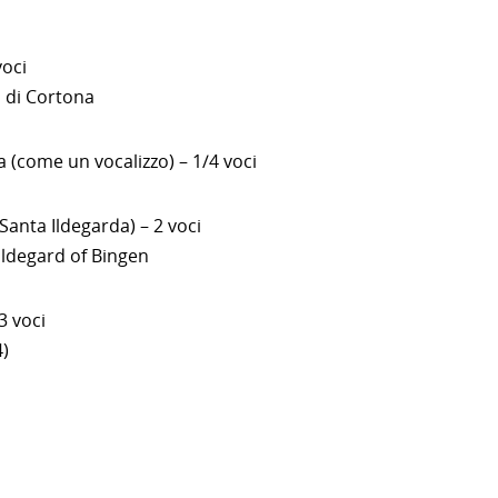
voci
 di Cortona
la (come un vocalizzo) – 1/4 voci
anta Ildegarda) – 2 voci
ildegard of Bingen
3 voci
4)