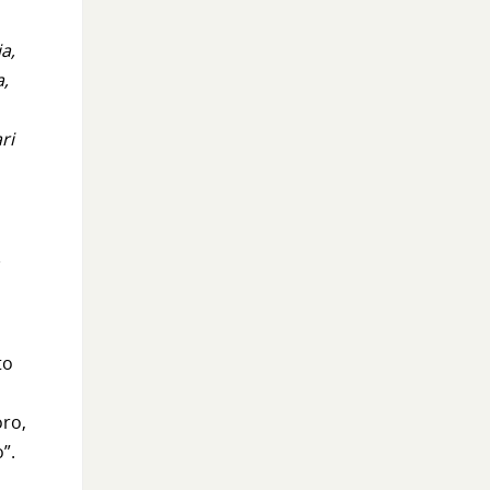
a,
a,
ri
,
to
oro,
”.