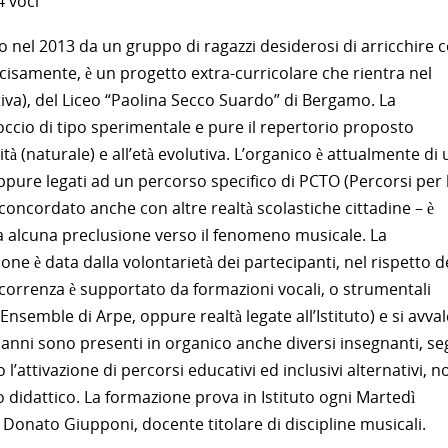
4 voci
ito nel 2013 da un gruppo di ragazzi desiderosi di arricchire c
ecisamente, è un progetto extra-curricolare che rientra nel
tiva), del Liceo “Paolina Secco Suardo” di Bergamo. La
cio di tipo sperimentale e pure il repertorio proposto
tà (naturale) e all’età evolutiva. L’organico è attualmente di
 oppure legati ad un percorso specifico di PCTO (Percorsi per 
oncordato anche con altre realtà scolastiche cittadine – è
enza alcuna preclusione verso il fenomeno musicale. La
zione è data dalla volontarietà dei partecipanti, nel rispetto d
occorrenza è supportato da formazioni vocali, o strumentali
Ensemble di Arpe, oppure realtà legate all’Istituto) e si avval
tre anni sono presenti in organico anche diversi insegnanti, s
l’attivazione di percorsi educativi ed inclusivi alternativi, n
o didattico. La formazione prova in Istituto ogni Martedì
 Donato Giupponi, docente titolare di discipline musicali.