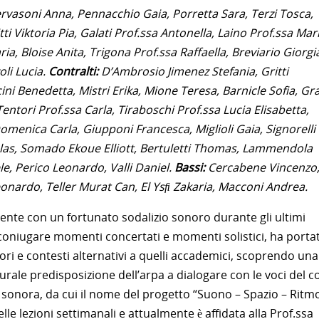
rvasoni Anna, Pennacchio Gaia, Porretta Sara, Terzi Tosca,
i Viktoria Pia, Galati Prof.ssa Antonella, Laino Prof.ssa Mari
ia, Bloise Anita, Trigona Prof.ssa Raﬀaella, Breviario Giorgi
li Lucia.
Contralti:
D’Ambrosio Jimenez Stefania, Gritti
cini Benedetta, Mistri Erika, Mione Teresa, Barnicle Sofia, Gra
entori Prof.ssa Carla, Tiraboschi Prof.ssa Lucia Elisabetta,
omenica Carla, Giupponi Francesca, Miglioli Gaia, Signorelli
las, Somado Ekoue Elliott, Bertuletti Thomas, Lammendola
le, Perico Leonardo, Valli Daniel.
Bassi:
Cercabene Vincenzo
onardo, Teller Murat Can, El Ysﬁ Zakaria, Macconi Andrea.
mente con un fortunato sodalizio sonoro durante gli ultimi
i coniugare momenti concertati e momenti solistici, ha porta
tori e contesti alternativi a quelli accademici, scoprendo una
urale predisposizione dell’arpa a dialogare con le voci del c
ca sonora, da cui il nome del progetto “Suono – Spazio – Ritmo
lle lezioni settimanali e attualmente è affidata alla Prof.ssa