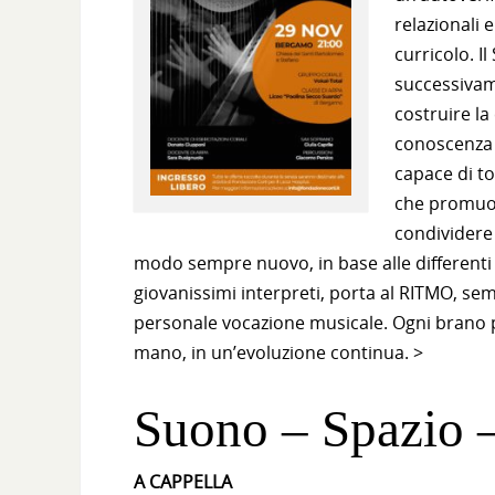
relazionali 
curricolo. I
successivam
costruire la
conoscenza 
capace di to
che promuov
condividere
modo sempre nuovo, in base alle differenti di
giovanissimi interpreti, porta al RITMO, se
personale vocazione musicale. Ogni brano p
mano, in un’evoluzione continua. >
Suono – Spazio 
A CAPPELLA