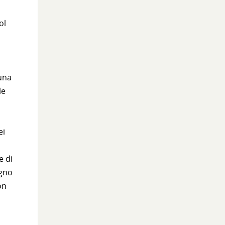
ol
 una
le
ei
e di
egno
on