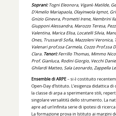
Soprani:
Togni Eleonora, Viganò Matilde, Ge
D’Amelio Mariapaola, Olayinwola Iqmot, Gritt
Gnizio Ginevra, Prometti Irene, Nembrini Ilar
Giupponi Alessandra, Marozzo Teresa, Pezzo
Valentina, Marica Elisa, Locatelli Silvia, Man
Ones, Trussardi Sofia, Mazzoleni Veronica, T
Valenari prof.ssa Carmela, Cozzo Prof.ssa D
Clara.
Tenori:
Ferrillo Thomas, Mimmo Nico
Prof. Gianluca, Rodini Giorgio, Vecchi Danie
Ghilardi Matteo, Sala Leonardo, Zappella Le
Ensemble di ARPE
– si è costituito recente
Open-Day d’Istituto. L’esigenza didattica d
la classe di arpa a sperimentare stili, reper
singolare versalitità dello strumento. La nat
apre ad un’infinita serie di ipotesi di ricer
La formazione prova in Istituto ai margini de